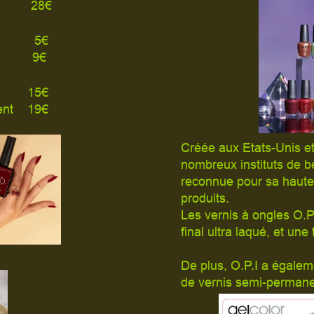
s 28€
s 5€
h 9€
ent 15€
nent 19€
Créée aux Etats-Unis et
nombreux instituts de b
reconnue pour sa haute t
produits.
Les vernis à ongles O.P
final ultra laqué, et une
De plus, O.P.I a éga
de vernis semi-permanen