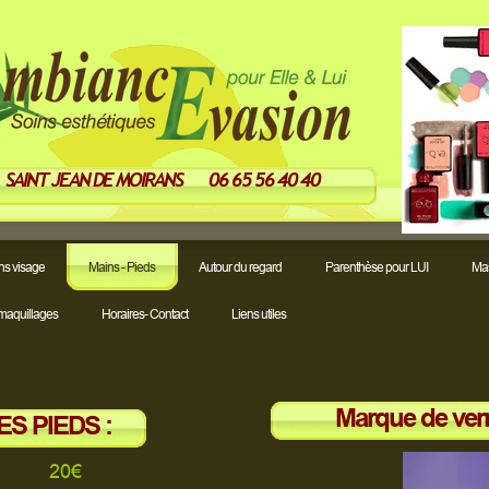
SAINT JEAN DE MOIRANS 06 65 56 40 40
ns visage
Mains - Pieds
Autour du regard
Parenthèse pour LUI
Ma
maquillages
Horaires- Contact
Liens utiles
Marque de verni
S PIEDS :
20€