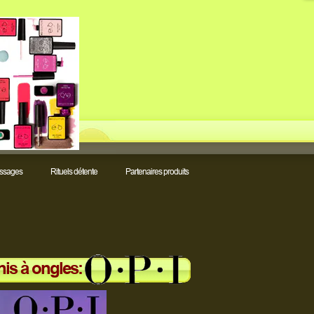
ssages
Rituels détente
Partenaires produits
s à ongles: