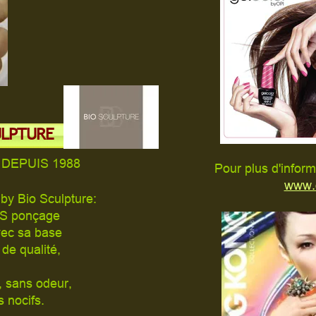
CULPTURE
 DEPUIS 1988
Pour plus d'informa
www.o
y Bio Sculpture:
NS ponçage
vec sa base
de qualité,
, sans odeur,
 nocifs.